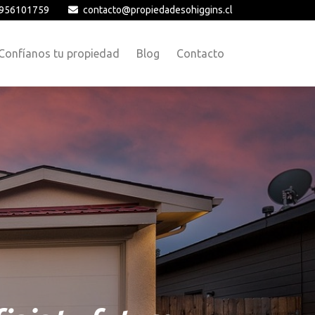
956101759
contacto@propiedadesohiggins.cl
Confíanos tu propiedad
Blog
Contacto