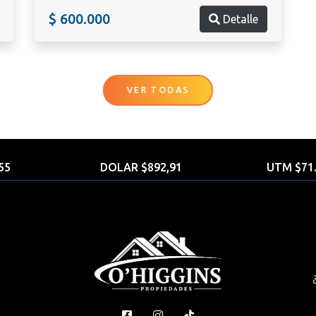
$ 600.000
Detalle
VER TODAS
55
DOLAR $892,91
UTM $71.