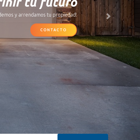
inir tu futuro
demos y arrendamos tu propiedad!
Next
CONTACTO