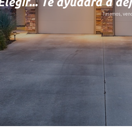
legir... Te ayudará a def
Tasamos, ven