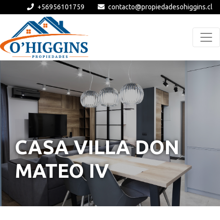
+56956101759
contacto@propiedadesohiggins.cl
CASA VILLA DON
MATEO IV