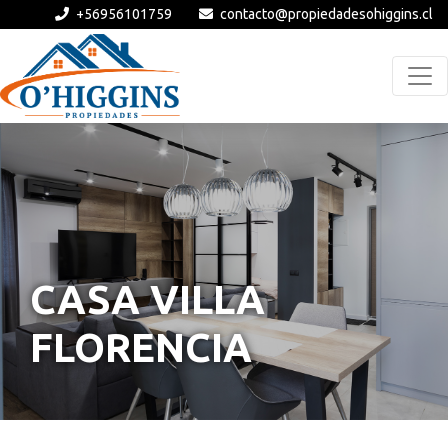
+56956101759
contacto@propiedadesohiggins.cl
CASA VILLA
FLORENCIA