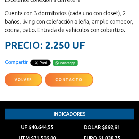
Cuenta con 3 dormitorios (cada uno con closet), 2
baños, living con calefacción a leña, amplio comedor,
cocina, patio. Entrada de vehículos con cobertizo.
PRECIO:
2.250 UF
Compartir
Whatsapp
VOLVER
CONTACTO
INDICADORES
UF $40.644,55
DOLAR $892,91
UTM $71.506,00
EURO $1.038,75