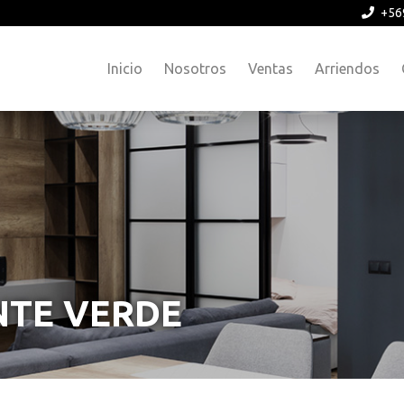
+56
Inicio
Nosotros
Ventas
Arriendos
NTE VERDE