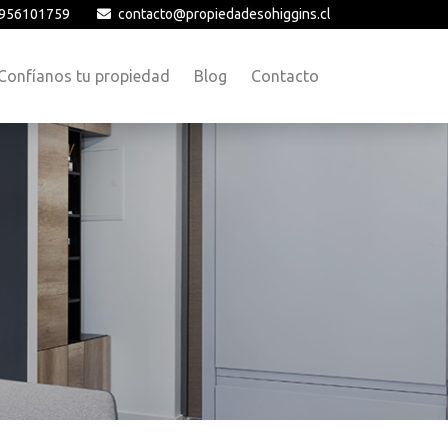
956101759
contacto@propiedadesohiggins.cl
Confíanos tu propiedad
Blog
Contacto