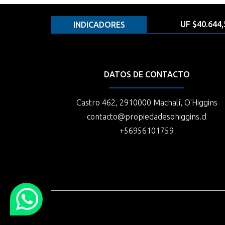
UF $40.644,
INDICADORES
DATOS DE CONTACTO
Castro 462, 2910000 Machalí, O'Higgins
contacto@propiedadesohiggins.cl
+56956101759