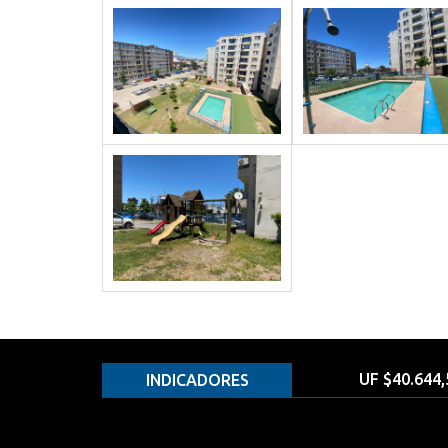
UF $40.644,
INDICADORES