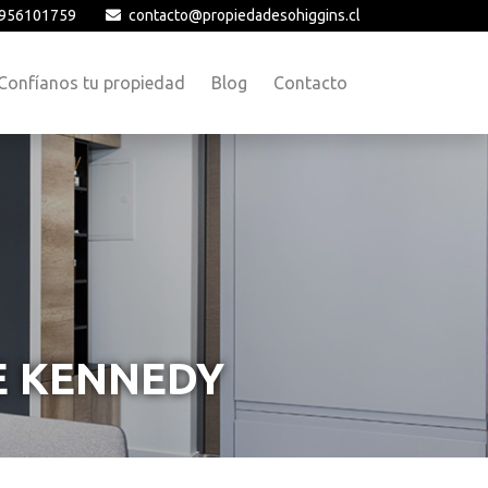
956101759
contacto@propiedadesohiggins.cl
Confíanos tu propiedad
Blog
Contacto
E KENNEDY