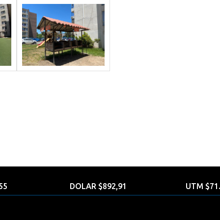
55
DOLAR $892,91
UTM $71.