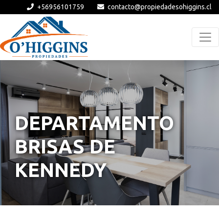
+56956101759
contacto@propiedadesohiggins.cl
DEPARTAMENTO
BRISAS DE
KENNEDY