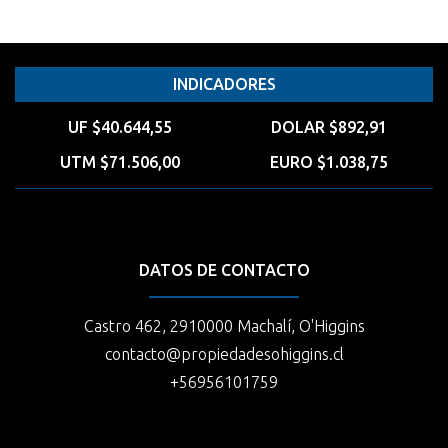
INDICADORES
UF $40.644,55
DOLAR $892,91
UTM $71.506,00
EURO $1.038,75
DATOS DE CONTACTO
Castro 462, 2910000 Machalí, O'Higgins
contacto@propiedadesohiggins.cl
+56956101759