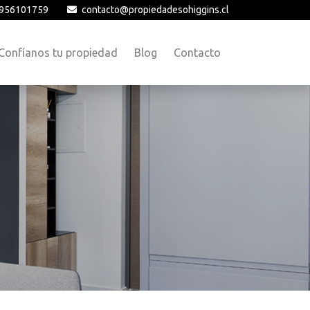
956101759
contacto@propiedadesohiggins.cl
Confíanos tu propiedad
Blog
Contacto