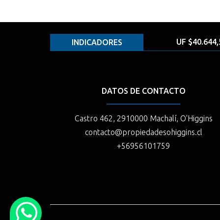
UF $40.644,
INDICADORES
DATOS DE CONTACTO
Castro 462, 2910000 Machalí, O'Higgins
contacto@propiedadesohiggins.cl
+56956101759