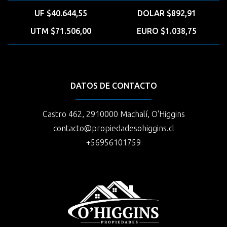
UF $40.644,55
DOLAR $892,91
UTM $71.506,00
EURO $1.038,75
DATOS DE CONTACTO
Castro 462, 2910000 Machalí, O'Higgins
contacto@propiedadesohiggins.cl
+56956101759