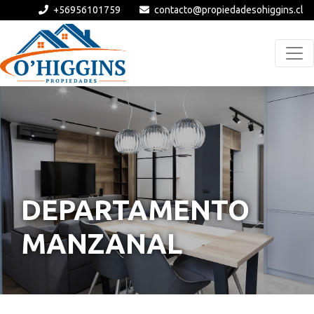
+56956101759
contacto@propiedadesohiggins.cl
DEPARTAMENTO
MANZANAL