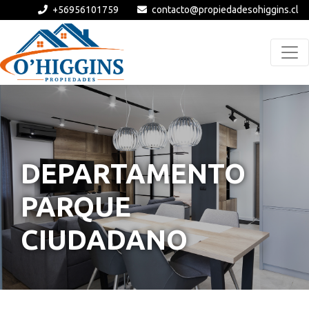
+56956101759
contacto@propiedadesohiggins.cl
DEPARTAMENTO
PARQUE
CIUDADANO