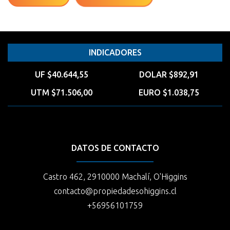
INDICADORES
UF $40.644,55
DOLAR $892,91
UTM $71.506,00
EURO $1.038,75
DATOS DE CONTACTO
Castro 462, 2910000 Machalí, O'Higgins
contacto@propiedadesohiggins.cl
+56956101759