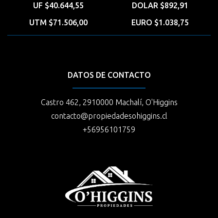
UF $40.644,55
DOLAR $892,91
UTM $71.506,00
EURO $1.038,75
DATOS DE CONTACTO
Castro 462, 2910000 Machalí, O'Higgins
contacto@propiedadesohiggins.cl
+56956101759