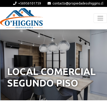
+56956101759
contacto@propiedadesohiggins.cl
LOCAL COMERCIAL
SEGUNDO PISO