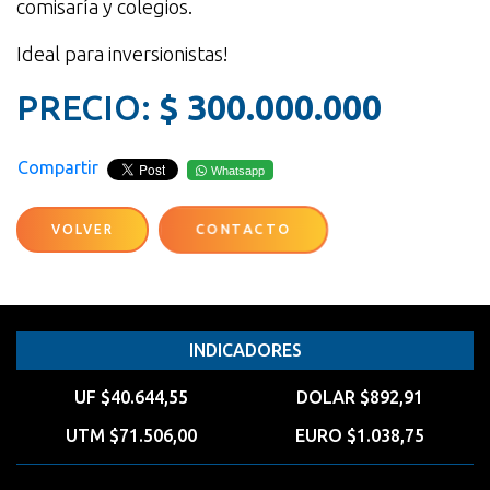
comisaría y colegios.
Ideal para inversionistas!
PRECIO:
$ 300.000.000
Compartir
Whatsapp
VOLVER
CONTACTO
INDICADORES
UF $40.644,55
DOLAR $892,91
UTM $71.506,00
EURO $1.038,75