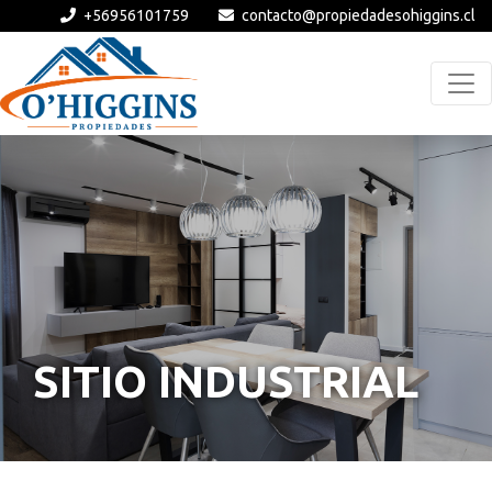
+56956101759
contacto@propiedadesohiggins.cl
SITIO INDUSTRIAL