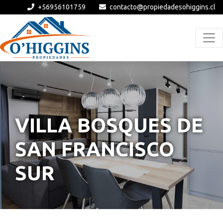
+56956101759
contacto@propiedadesohiggins.cl
VILLA BOSQUES DE
SAN FRANCISCO
SUR