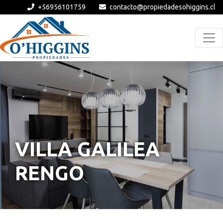
+56956101759
contacto@propiedadesohiggins.cl
VILLA GALILEA
RENGO