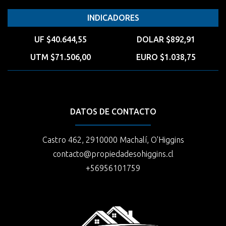
INDICADORES
UF $40.644,55
DOLAR $892,91
UTM $71.506,00
EURO $1.038,75
DATOS DE CONTACTO
Castro 462, 2910000 Machalí, O'Higgins
contacto@propiedadesohiggins.cl
+56956101759