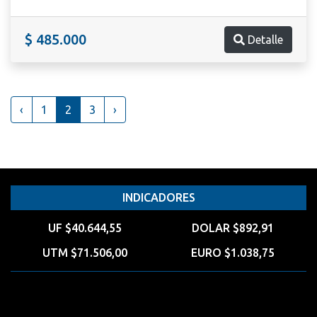
$ 485.000
Detalle
‹
1
2
3
›
INDICADORES
UF $40.644,55
DOLAR $892,91
UTM $71.506,00
EURO $1.038,75