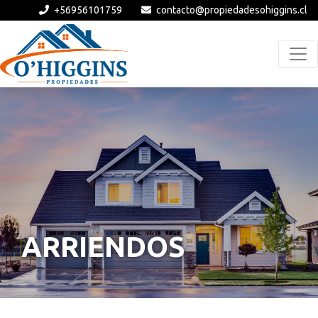
+56956101759
contacto@propiedadesohiggins.cl
ARRIENDOS