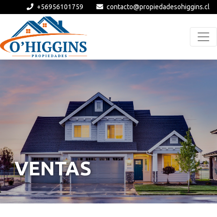
+56956101759
contacto@propiedadesohiggins.cl
VENTAS