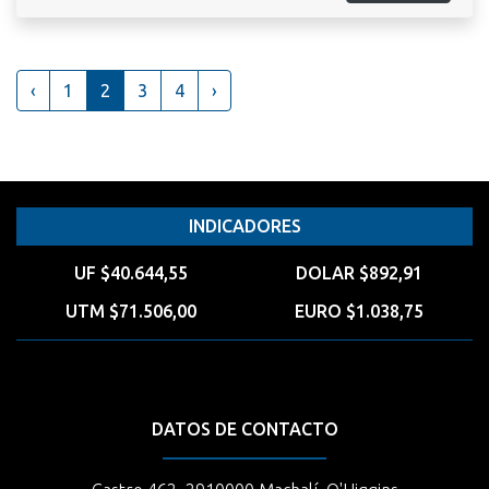
‹
1
2
3
4
›
INDICADORES
UF $40.644,55
DOLAR $892,91
UTM $71.506,00
EURO $1.038,75
DATOS DE CONTACTO