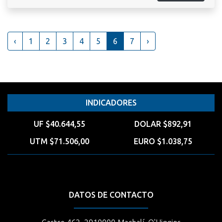
‹
1
2
3
4
5
6
7
›
INDICADORES
UF $40.644,55
DOLAR $892,91
UTM $71.506,00
EURO $1.038,75
DATOS DE CONTACTO