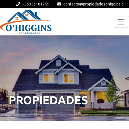
+56956101759
contacto@propiedadesohiggins.cl
PROPIEDADES