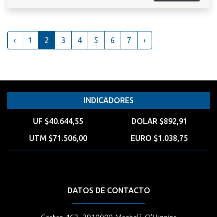
‹
1
2
3
4
5
6
7
›
INDICADORES
UF $40.644,55
DOLAR $892,91
UTM $71.506,00
EURO $1.038,75
DATOS DE CONTACTO