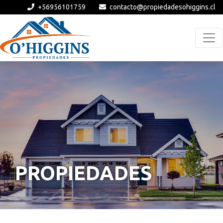
+56956101759
contacto@propiedadesohiggins.cl
PROPIEDADES