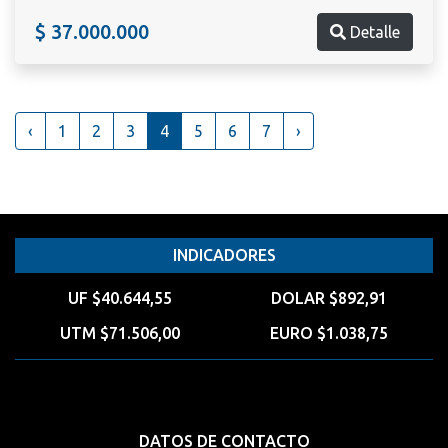
$ 37.000.000
Detalle
‹
1
2
3
4
5
6
7
›
INDICADORES
UF $40.644,55
DOLAR $892,91
UTM $71.506,00
EURO $1.038,75
DATOS DE CONTACTO