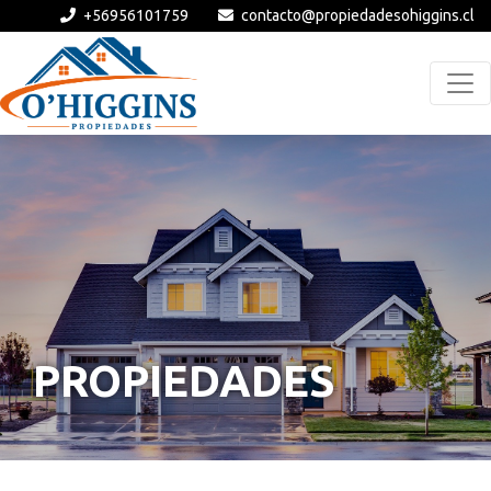
+56956101759
contacto@propiedadesohiggins.cl
PROPIEDADES